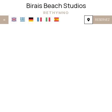
Birais Beach Studios
RETHYMNO
RESERVEZ
≡
ACCUEIL
EMPLACEMENT
HÉBERGEMENT
INSTALLATIONS
GALERIE