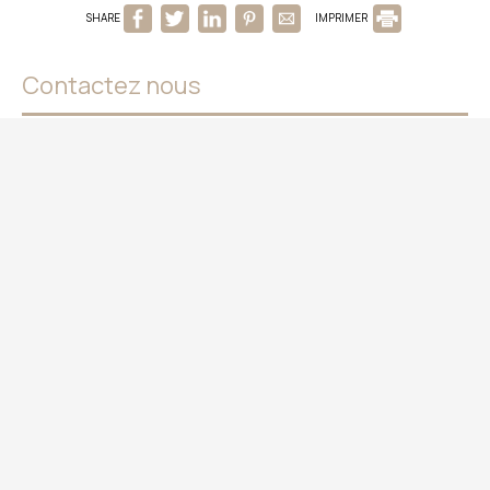
SHARE
IMPRIMER
Contactez nous
Birais Beach Studios
Hébergement à Rethymno
Sofokli Venizelou 62 - 74100 Rethymno Town Crete
Greece
Tel.
+30 2831055529
Check-in 15:00 Check-out 11:00
Ouvert 01.01 - 01.01
Suivez-nous