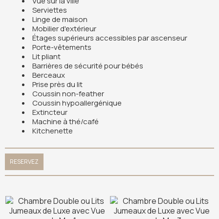
Vue sur la ville
Serviettes
Linge de maison
Mobilier d'extérieur
Étages supérieurs accessibles par ascenseur
Porte-vêtements
Lit pliant
Barrières de sécurité pour bébés
Berceaux
Prise près du lit
Coussin non-feather
Coussin hypoallergénique
Extincteur
Machine à thé/café
Kitchenette
RESERVEZ