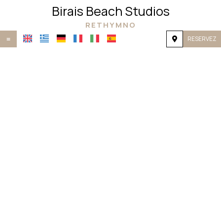
Birais Beach Studios
RETHYMNO
RESERVEZ
≡
ACCUEIL
EMPLACEMENT
HÉBERGEMENT
INSTALLATIONS
GALERIE