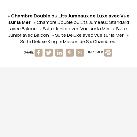
» Chambre Double ou Lits Jumeaux de Luxe avec Vue
sur la Mer
» Chambre Double ou Lits Jumeaux Standard
avec Balcon
» Suite Junior avec Vue sur la Mer
» Suite
Junior avec Balcon
» Suite Deluxe avec Vue sur la Mer
»
Suite Deluxe King
» Maison de Six Chambres
SHARE
IMPRIMER
Contactez nous
Birais Beach Studios
Hébergement à Rethymno
Sofokli Venizelou 62 - 74100 Rethymno Town Crete
Greece
Tel.
+30 2831055529
Check-in 15:00 Check-out 11:00