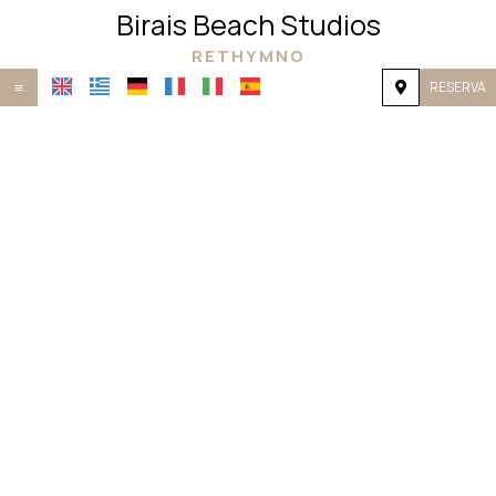
Birais Beach Studios
RETHYMNO
RESERVA
≡
INICIO
UBICACIÓN
ALOJAMIENTO
INSTALACIONES
GALERÍA